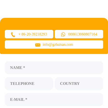
+ 86-20-39218293
008613060807164
info@gzhaisan.com
NAME *
TELEPHONE
COUNTRY
E-MAIL *