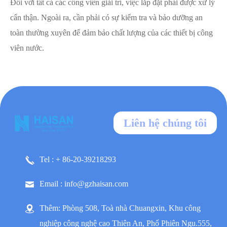
Đối với tất cả các công viên giải trí, việc lắp đặt phải được xử lý
cẩn thận. Ngoài ra, cần phải có sự kiểm tra và bảo dưỡng an
toàn thường xuyên để đảm bảo chất lượng của các thiết bị công
viên nước.
Liên hệ chúng tôi
Tel : + 86-20-39218293
Email : info@gzhaisan.com
Thêm: Phòng 508, Toà nhà Chuangxin, Khu công
nghiệp công nghệ cao Thiên An, Phố Phiên Ngu.555,