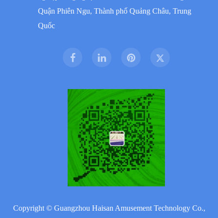
Quận Phiên Ngu, Thành phố Quảng Châu, Trung
Quốc
Copyright ©
Guangzhou Haisan Amusement Technology Co.,