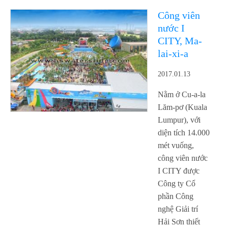
Công viên
nước I
CITY, Ma-
lai-xi-a
2017.01.13
Nằm ở Cu-a-la
Lăm-pơ (Kuala
Lumpur), với
diện tích 14.000
mét vuống,
công viên nước
I CITY được
Công ty Cổ
phần Công
nghệ Giải trí
Hải Sơn thiết