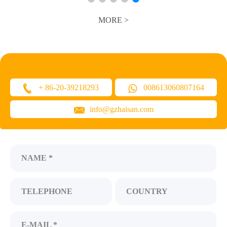
MORE >
+ 86-20-39218293
008613060807164
info@gzhaisan.com
NAME *
TELEPHONE
COUNTRY
E-MAIL *