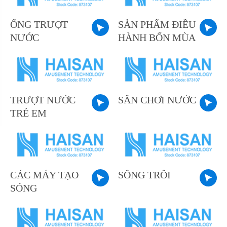
ỐNG TRƯỢT
SẢN PHẨM ĐIỀU
NƯỚC
HÀNH BỐN MÙA
TRƯỢT NƯỚC
SÂN CHƠI NƯỚC
TRẺ EM
CÁC MÁY TẠO
SÔNG TRÔI
SÓNG