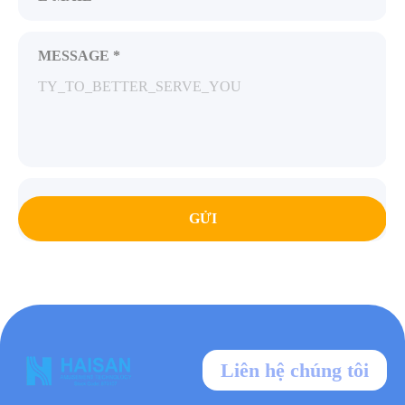
MESSAGE *
GỬI
Liên hệ chúng tôi