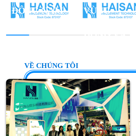
ĐÔNG NAM
VÙNG
Á
TRUNG
ĐÔNG VÀ
CHÂU PHI
VỀ CHÚNG TÔI