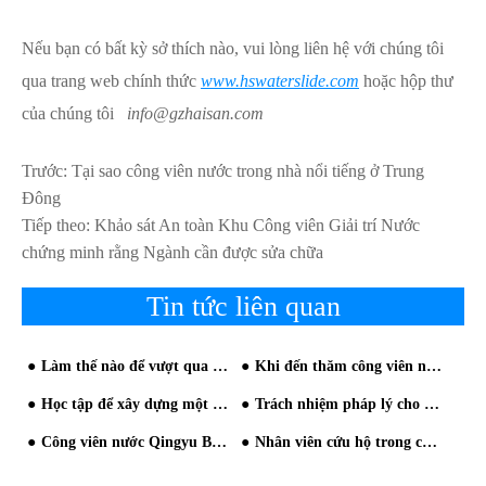
Nếu bạn có bất kỳ sở thích nào, vui lòng liên hệ với chúng tôi
qua trang web chính thức
www.hswaterslide.com
hoặc hộp thư
của chúng tôi
info@gzhaisan.com
Trước:
Tại sao công viên nước trong nhà nổi tiếng ở Trung
Đông
Tiếp theo:
Khảo sát An toàn Khu Công viên Giải trí Nước
chứng minh rằng Ngành cần được sửa chữa
Tin tức liên quan
Làm thế nào để vượt qua tình trạng tiến thoái lưỡng nan trong giai đoạn hoạt động ngắn trong các côn
Khi đến thăm công viên nước để tránh đám đông
Học tập để xây dựng một công viên nước
Trách nhiệm pháp lý cho các công viên nước bị thương
Công viên nước Qingyu Bay được chào đón với một dự án giải trí mới trong Ngày Quốc gia
Nhân viên cứu hộ trong công viên nước