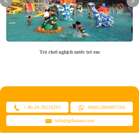
Trò chơi nghịch nước trẻ em
+ 86-20-39218293
008613060807164
info@gzhaisan.com