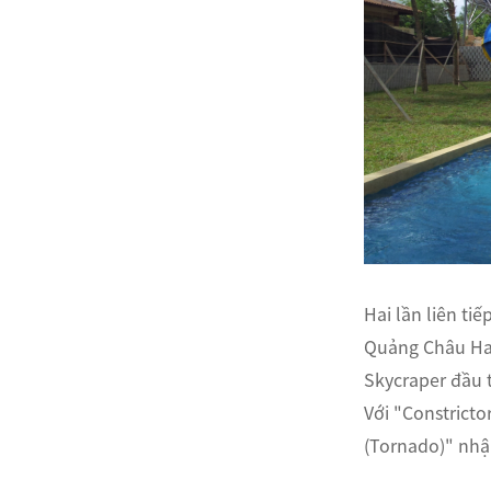
Hai lần liên tiế
Quảng Châu Hais
Skycraper đầu t
Với "Constricto
(Tornado)" nhậ