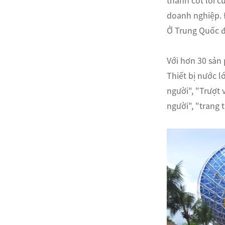
thành cốt lõi c
doanh nghiệp. Đ
ไทย
Ở Trung Quốc đ
Pilipino
Với hơn 30 sản
Indonesia
Thiết bị nước l
người", "Trượt 
Afrikaans
người", "trang t