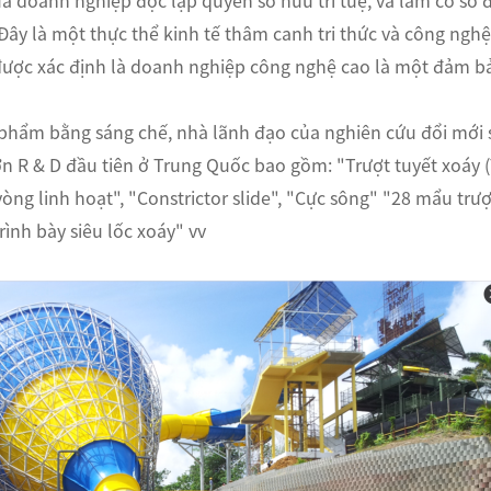
ủa doanh nghiệp độc lập quyền sở hữu trí tuệ, và làm cơ sở
ây là một thực thể kinh tế thâm canh tri thức và công nghệ
ược xác định là doanh nghiệp công nghệ cao là một đảm b
 phẩm bằng sáng chế, nhà lãnh đạo của nghiên cứu đổi mới 
ớn R & D đầu tiên ở Trung Quốc bao gồm: "Trượt tuyết xoáy (
vòng linh hoạt", "Constrictor slide", "Cực sông" "28 mẩu trượt
rình bày siêu lốc xoáy" vv