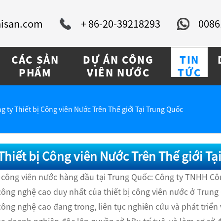
isan.com
+ 86-20-39218293
0086
CÁC SẢN
DỰ ÁN CÔNG
TIN
PHẨM
VIÊN NƯỚC
TỨC
g ty Thiết bị Công viên Nước Trên Thế giới Tại Trung Quốc
Thiết bị Công viên Nước Trên Thế giới T
bị công viên nước hàng đầu tại Trung Quốc: Công ty TNHH Cô
ông nghệ cao duy nhất của thiết bị công viên nước ở Trung
ông nghệ cao đang trong, liên tục nghiên cứu và phát triển