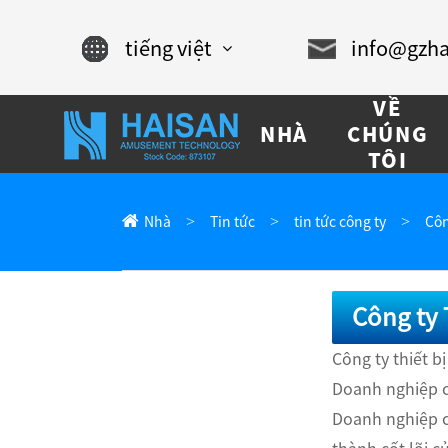
tiếng việt
info@gzha
English
VỀ
NHÀ
CHÚNG
Chinese
TÔI
français
Nhà
Tin tức
tin tức công ty
Côn
Español
русский
Công ty 
português
Công ty thiết 
Doanh nghiệp c
العربية
Doanh nghiệp c
tiếng việt