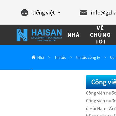
tiếng việt
info@gzha
English
VỀ
NHÀ
CHÚNG
Chinese
TÔI
français
Nhà
Tin tức
tin tức công ty
Côn
Español
русский
Công vi
português
Công viên nước
Công viên nước 
العربية
ở Hải Nam. Và 
tiếng việt