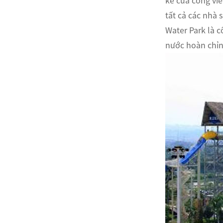
kế của công viê
tất cả các nhà 
ไทย
Water Park là c
nước hoàn chỉnh
Pilipino
Indonesia
Afrikaans