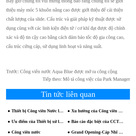
Bây giờ chúng tôi vui mừng thông báo rằng chúng tôi sẽ giới
thiệu máy móc 5 khuôn nâng cao được giới thiệu để cải thiện
chất lượng của slide. Cấu trúc và giải pháp kỹ thuật được sử
dụng cùng với các linh kiện điện tử / cơ khí đạt được độ chính
xác và độ tin cậy cao bằng cách đảm bảo tốc độ gia công cao,
cấu trúc cứng cáp, sử dụng linh hoạt và năng suất.
Trước:
Công viên nước Aqua Blue được mở ra công cộng
Tiếp theo:
Mô tả công việc của Park Manager
Tin tức liên quan
Thiết bị Công viên Nước là chìa khóa để chạy Công viên Phổ biến
Xu hướng của Công viên Nước Trong Nhà trở nên rõ ràng hơn
Ưu điểm của Thiết bị xử lý nước là gì?
Báo cáo đặc biệt của CCTV: Haisan Entertainment Nguồn giải trí Water Play
Công viên nước
Grand Opening-Cáp Nhĩ Tân Công viên nước đẹp Island