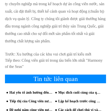
ty chuyên nghiệp mà trong kế hoạch dự án công viên nước, sản
xuất, cài đặt thiết bị, thiết kế cảnh quan và hoạt động (chuẩn bị)
dịch vụ quản lý. Công ty chúng tôi giành được giải thưởng hàng
đầu trong ngành công nghiệp giải trí thủy sản Trung Quốc, giải
thưởng cao nhất cho sự đổi mới sản phẩm tốt nhất và giải
thưởng chất lượng sản phẩm.
Trước:
Xu hướng của các khu vui chơi giải trí kiểu mới
Tiếp theo:
Công viên giải trí trong tàu biển lớn nhất "Harmony
of the Seas"
Tin tức liên quan
Hai yếu tố ảnh hưởng đến hoạt động của Công viên nước
Mục đích cuối cùng của quản lý là kinh nghiệm của khách hàng
Tiếp thị của Công viên nước vẫn có thể chơi như thế này!
Lập kế hoạch trước công viên nước nên được toàn diện
Đề nghị năm công viên nước phổ biến
Các cách để chơi thú vị và thưởng thức trong một công viên nước